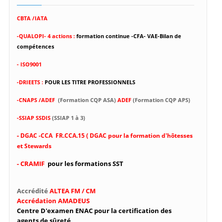
CBTA /IATA
-
QUALOPI- 4 actions :
formation continue -CFA- VAE-Bilan de
compétences
- ISO9001
-DRIEETS :
POUR LES TITRE PROFESSIONNELS
-CNAPS /ADEF
(Formation CQP ASA)
ADEF
(Formation CQP APS)
-SSIAP SSDIS
(SSIAP 1 à 3)
-
DGAC -CCA FR.CCA.15 ( DGAC pour la formation d'hôtesses
et Stewards
- CRAMIF
pour les formations SST
Accrédité
ALTEA FM / CM
Accrédation AMADEUS
Centre D'examen ENAC pour la certification des
agents de sûreté