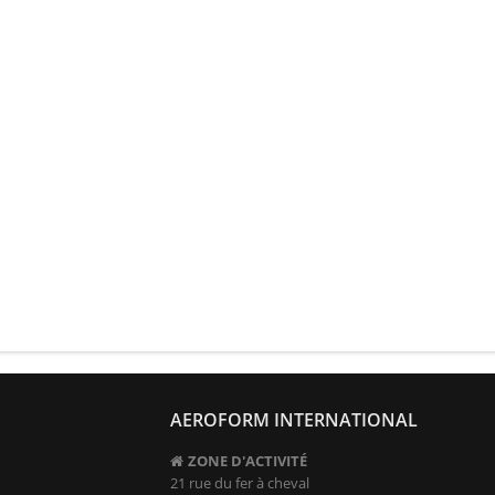
AEROFORM INTERNATIONAL
ZONE D'ACTIVITÉ
21 rue du fer à cheval