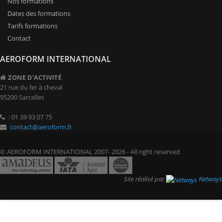
Nos formations
Dates des formations
Tarifs formations
Contact
AEROFORM INTERNATIONAL
ZONE D'ACTIVITÉ
21 rue du fer à cheval
95200 Sarcelles
: 01 39 93 07 75
contact@aeroform.fr
© AEROFORM INTERNATIONAL 2007- 2026 - All right reserved
Site réalisé par
Netways