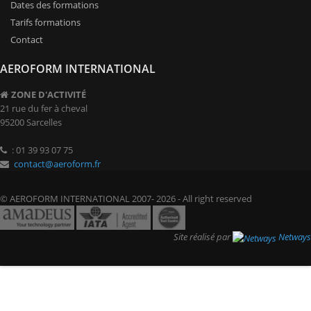
Dates des formations
Tarifs formations
Contact
AEROFORM INTERNATIONAL
ZONE D'ACTIVITÉ
21 rue du fer à cheval
95200 Sarcelles
: 01 39 93 07 75
contact@aeroform.fr
© AEROFORM INTERNATIONAL 2007- 2026 - All right reserved
Site réalisé par
Netways