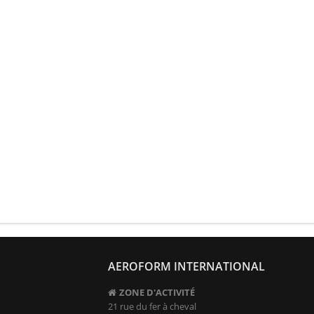
AEROFORM INTERNATIONAL
ZONE D'ACTIVITÉ
21 rue du fer à cheval