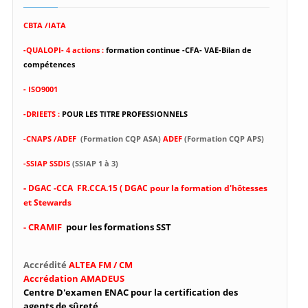
CBTA /IATA
-
QUALOPI- 4 actions :
formation continue -CFA- VAE-Bilan de
compétences
- ISO9001
-DRIEETS :
POUR LES TITRE PROFESSIONNELS
-CNAPS /ADEF
(Formation CQP ASA)
ADEF
(Formation CQP APS)
-SSIAP SSDIS
(SSIAP 1 à 3)
-
DGAC -CCA FR.CCA.15 ( DGAC pour la formation d'hôtesses
et Stewards
- CRAMIF
pour les formations SST
Accrédité
ALTEA FM / CM
Accrédation AMADEUS
Centre D'examen ENAC pour la certification des
agents de sûreté