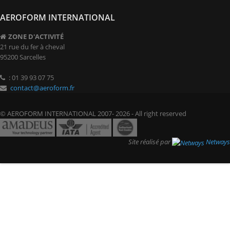
AEROFORM INTERNATIONAL
ZONE D'ACTIVITÉ
21 rue du fer à cheval
95200 Sarcelles
: 01 39 93 07 75
contact@aeroform.fr
© AEROFORM INTERNATIONAL 2007- 2026 - All right reserved
Site réalisé par
Netways