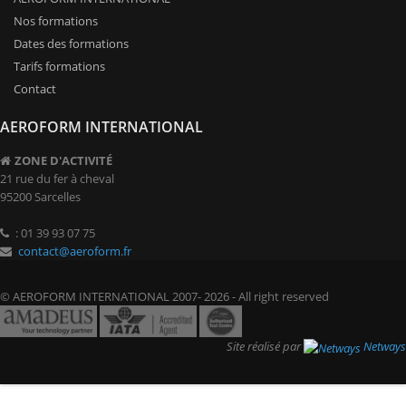
Nos formations
Dates des formations
Tarifs formations
Contact
AEROFORM INTERNATIONAL
ZONE D'ACTIVITÉ
21 rue du fer à cheval
95200 Sarcelles
: 01 39 93 07 75
contact@aeroform.fr
© AEROFORM INTERNATIONAL 2007- 2026 - All right reserved
Site réalisé par
Netways