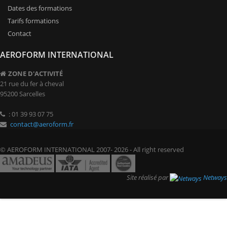
Dates des formations
Tarifs formations
Contact
AEROFORM INTERNATIONAL
ZONE D'ACTIVITÉ
21 rue du fer à cheval
95200 Sarcelles
: 01 39 93 07 75
contact@aeroform.fr
© AEROFORM INTERNATIONAL 2007- 2026 - All right reserved
Site réalisé par
Netways