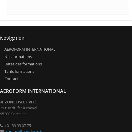
Navigation
AEROFORM INTERNATIONAL
Nos formations
Dates des formations
Tarifs formations
Contact
AEROFORM INTERNATIONAL
ZONE D'ACTIVITÉ
21 rue du fer à cheval
95200 Sarcelles
: 01 39 93 07 75
contact@aeroform.fr